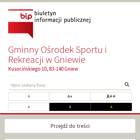
Przejdź
Przejdź
do
do
głównej
wyszukiwarki
treści
Gminny Ośrodek Sportu i
Rekreacji w Gniewie
Kusocińskiego 10, 83-140 Gniew
Wyszukaj
Wpisz
Wyszu
treści
szukaną
w
frazę...
Zmień
ustaw najw
A++
ustaw powiększony rozmiar tekst
ustaw standardowy rozmiar tekstu
A+
A
serwisie
rozmiar
Dopasuj
ustaw kontrast standardowy
ustaw kontrast biały na czarnym
ustaw kontrast ż
A
A
A
czcionki
kontrast
Przejdź do treści