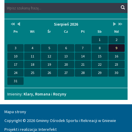
Wyszukaj
Wyszukiwarka
Wys
na
stronie:
Przestaw
Przestaw
Lista
Brak
Przestaw
Przesta
Sierpień 2026
Kalendarium
datę
datę
wydarzeń
wydarzeń
datę
datę
Pn
Wt
Śr
Cz
Pt
Sb
Nd
na
na
w
w
na
na
Sierpień
Lipiec
miesiącu
tym
Wrzesień
Sierpień
1
2
2025
2026
miesiącu.
2026
2027
3
4
5
6
7
8
9
10
11
12
13
14
15
16
17
18
19
20
21
22
23
24
25
26
27
28
29
30
31
Imieniny
Imieniny:
Klary
,
Romana
i
Rozyny
Mapa strony
Copyright © 2026 Gminny Ośrodek Sportu i Rekreacji w Gniewie
Projekt i realizacja:
Interefekt