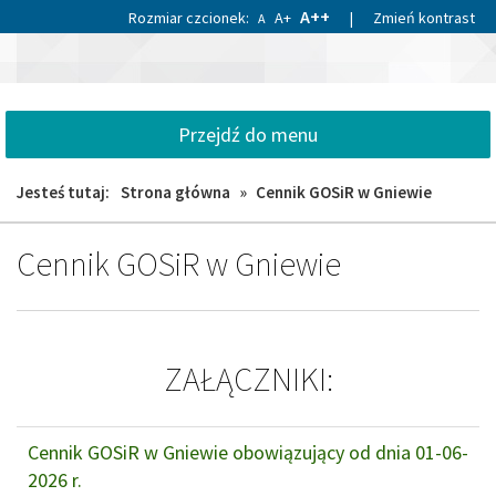
Przejdź
Przejdź
A++
Rozmiar czcionek:
A+
|
Zmień kontrast
A
do
do
«
»
głównej
wyszukiwarki
1
treści
Gminny
1
Ośrodek
Sportu
Przejdź do menu
i
Rekreacji
Jesteś tutaj:
Strona główna
»
Cennik GOSiR w Gniewie
w
Gniewie
Cennik GOSiR w Gniewie
ZAŁĄCZNIKI:
Cennik GOSiR w Gniewie obowiązujący od dnia 01-06-
2026 r.