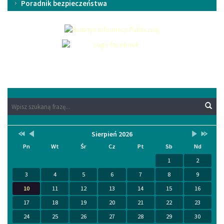
Poradnik bezpieczeństwa
Wyszukaj
Wyszukiwarka
Wys
na
stronie:
Przestaw
Przestaw
Lista
Brak
Przestaw
Przesta
Sierpień 2026
Kalendarium
datę
datę
wydarzeń
wydarzeń
datę
datę
Pn
Wt
Śr
Cz
Pt
Sb
Nd
na
na
w
w
na
na
Sierpień
Lipiec
miesiącu
tym
Wrzesień
Sierpień
1
2
2025
2026
miesiącu.
2026
2027
3
4
5
6
7
8
9
10
11
12
13
14
15
16
17
18
19
20
21
22
23
24
25
26
27
28
29
30