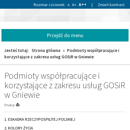
Przejdź
Przejdź
A++
Rozmiar czcionek:
A+
|
Zmień kontrast
A
do
do
«
»
głównej
wyszukiwarki
1
treści
Gminny
1
Ośrodek
Sportu
Przejdź do menu
i
Rekreacji
Jesteś tutaj:
Strona główna
»
Podmioty współpracujące i
w
Gniewie
korzystające z zakresu usług GOSiR w Gniewie
Podmioty współpracujące i
korzystające z zakresu usług GOSiR
w Gniewie
Drukuj
1. ESKADRA RZECZYPOSPILITEJ POLSKIEJ
2. KOLORY ŻYCIA