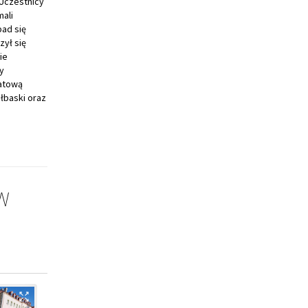
.Uczestnicy
ali
ad się
zył się
ie
y
iatową
łbaski oraz
W