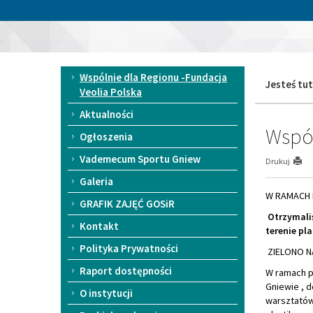
Przejdź
Przejdź
do
do
«
głównej
wyszukiwarki
1
treści
Gminny
1
Ośrodek
Menu
Wspólnie dla Regionu -Fundacja
Sportu
Jesteś tut
główne
Veolia Polska
i
Rekreacji
Aktualności
w
Wspól
Gniewie
Ogłoszenia
Vademecum Sportu Gniew
Drukuj
Galeria
W RAMACH 
GRAFIK ZAJĘĆ GOSiR
Otrzymaliś
Kontakt
terenie pl
Polityka Prywatności
ZIELONO 
Raport dostępności
W ramach p
Gniewie , 
O instytucji
warsztatów