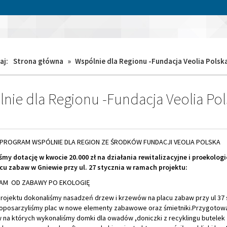
aj:
Strona główna
»
Wspólnie dla Regionu -Fundacja Veolia Polsk
nie dla Regionu -Fundacja Veolia Pol
PROGRAM WSPÓLNIE DLA REGION ZE ŚRODKÓW FUNDACJI VEOLIA POLSKA
my dotację w kwocie 20.000 zł na działania rewitalizacyjne i proekolog
acu zabaw w Gniewie przy ul. 27 stycznia w ramach projektu:
NAM OD ZABAWY PO EKOLOGIĘ
rojektu dokonaliśmy nasadzeń drzew i krzewów na placu zabaw przy ul 37 
doposarzyliśmy plac w nowe elementy zabawowe oraz śmietniki.Przygotowa
 na których wykonaliśmy domki dla owadów ,doniczki z recyklingu butelek