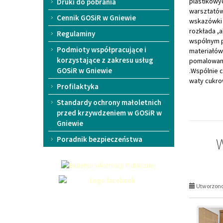
plastikowyc
Druki do pobrania
warsztatów 
Cennik GOSiR w Gniewie
wskazówki 
rozkłada ,a
Regulaminy
wspólnym p
Podmioty współpracujące i
materiałów
korzystające z zakresu usług
pomalowane
GOSiR w Gniewie
.Wspólnie 
waty cukrow
Profilaktyka
Standardy ochrony małoletnich
przed krzywdzeniem w GOSiR w
Gniewie
Poradnik bezpieczeństwa
Utworzono 