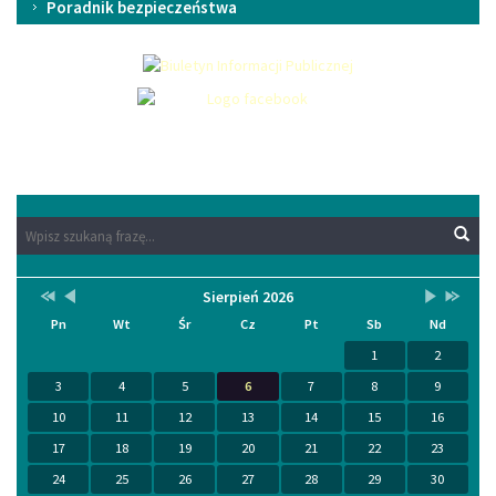
Poradnik bezpieczeństwa
Wyszukaj
Wyszukiwarka
Wys
na
stronie:
Przestaw
Przestaw
Lista
Brak
Przestaw
Przesta
Sierpień 2026
Kalendarium
datę
datę
wydarzeń
wydarzeń
datę
datę
Pn
Wt
Śr
Cz
Pt
Sb
Nd
na
na
w
w
na
na
Sierpień
Lipiec
miesiącu
tym
Wrzesień
Sierpień
1
2
2025
2026
miesiącu.
2026
2027
3
4
5
6
7
8
9
10
11
12
13
14
15
16
17
18
19
20
21
22
23
24
25
26
27
28
29
30