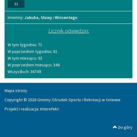
31
Imieniny
Imieniny:
Jakuba
,
Sławy
i
Wincentego
Licznik odwiedzin:
W tym tygodniu: 71
W poprzednim tygodniu: 81
W tym miesiącu: 92
W poprzednim miesiącu: 346
Wszystkich: 36749
Mapa strony
Copyright © 2026 Gminny Ośrodek Sportu i Rekreacji w Gniewie
Projekt i realizacja:
Interefekt
Do góry