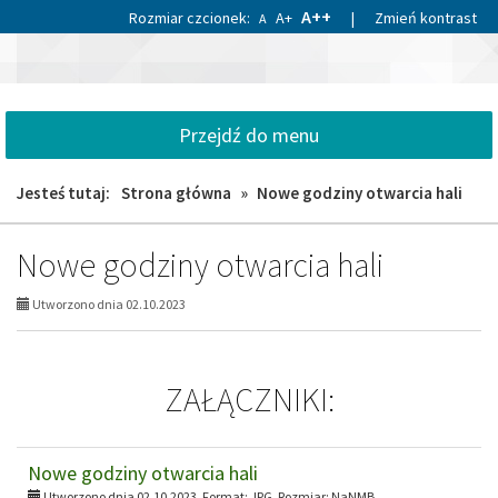
Przejdź
Przejdź
A++
Rozmiar czcionek:
A+
|
Zmień kontrast
A
do
do
«
»
głównej
wyszukiwarki
1
treści
Gminny
1
Ośrodek
Sportu
Przejdź do menu
i
Rekreacji
Jesteś tutaj:
Strona główna
»
Nowe godziny otwarcia hali
w
Gniewie
Nowe godziny otwarcia hali
Utworzono dnia 02.10.2023
ZAŁĄCZNIKI:
Nowe godziny otwarcia hali
Utworzono dnia 02.10.2023, Format:
JPG
, Rozmiar:
NaNMB