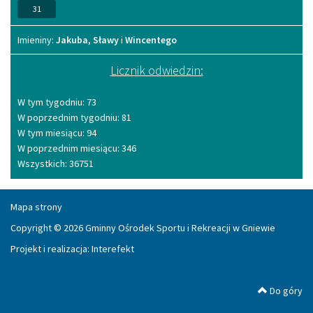
31
Imieniny
Imieniny:
Jakuba
,
Sławy
i
Wincentego
Licznik odwiedzin:
W tym tygodniu: 73
W poprzednim tygodniu: 81
W tym miesiącu: 94
W poprzednim miesiącu: 346
Wszystkich: 36751
Mapa strony
Copyright © 2026 Gminny Ośrodek Sportu i Rekreacji w Gniewie
Projekt i realizacja:
Interefekt
Do góry