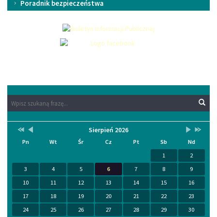
Poradnik bezpieczeństwa
Wyszukaj
Wyszukiwarka
Wys
na
stronie:
Przestaw
Przestaw
Lista
Brak
Przestaw
Przesta
Sierpień 2026
Kalendarium
datę
datę
wydarzeń
wydarzeń
datę
datę
Pn
Wt
Śr
Cz
Pt
Sb
Nd
na
na
w
w
na
na
Sierpień
Lipiec
miesiącu
tym
Wrzesień
Sierpień
1
2
2025
2026
miesiącu.
2026
2027
3
4
5
6
7
8
9
10
11
12
13
14
15
16
17
18
19
20
21
22
23
24
25
26
27
28
29
30