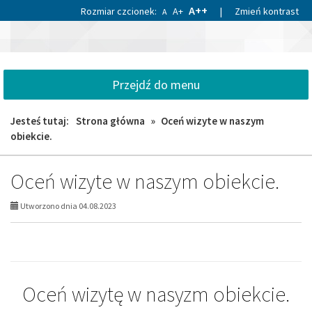
Przejdź
Przejdź
A++
Rozmiar czcionek:
A+
|
Zmień kontrast
A
do
do
«
»
głównej
wyszukiwarki
1
treści
Gminny
1
Ośrodek
Sportu
Przejdź do menu
i
Rekreacji
Jesteś tutaj:
Strona główna
»
Oceń wizyte w naszym
w
Gniewie
obiekcie.
Oceń wizyte w naszym obiekcie.
Utworzono dnia 04.08.2023
Oceń wizytę w nasyzm obiekcie.