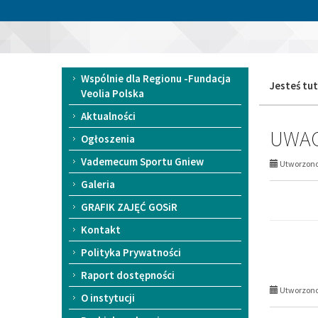
Przejdź
Przejdź
do
do
«
głównej
wyszukiwarki
1
treści
Gminny
1
Ośrodek
Menu
Wspólnie dla Regionu -Fundacja
Sportu
Jesteś tut
główne
Veolia Polska
i
Rekreacji
Aktualności
w
UWAG
Gniewie
Ogłoszenia
Vademecum Sportu Gniew
Utworzono 
Galeria
GRAFIK ZAJĘĆ GOSiR
Kontakt
Polityka Prywatności
Raport dostępności
Utworzono 
O instytucji