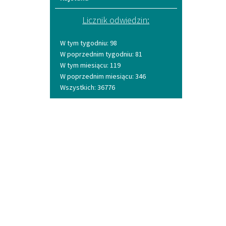
Licznik odwiedzin:
W tym tygodniu: 98
W poprzednim tygodniu: 81
W tym miesiącu: 119
W poprzednim miesiącu: 346
Wszystkich: 36776